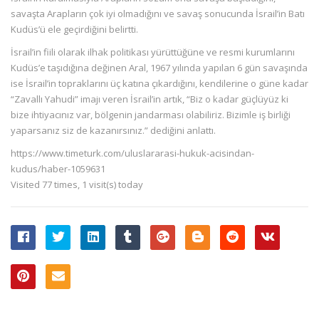
savaşta Arapların çok iyi olmadığını ve savaş sonucunda İsrail’in Batı
Kudüs’ü ele geçirdiğini belirtti.
İsrail’in fiili olarak ilhak politikası yürüttüğüne ve resmi kurumlarını
Kudüs’e taşıdığına değinen Aral, 1967 yılında yapılan 6 gün savaşında
ise İsrail’in topraklarını üç katına çıkardığını, kendilerine o güne kadar
“Zavallı Yahudi” imajı veren İsrail’in artık, “Biz o kadar güçlüyüz ki
bize ihtiyacınız var, bölgenin jandarması olabiliriz. Bizimle iş birliği
yaparsanız siz de kazanırsınız.” dediğini anlattı.
https://www.timeturk.com/uluslararasi-hukuk-acisindan-
kudus/haber-1059631
Visited 77 times, 1 visit(s) today